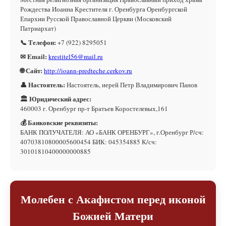
Рождества Иоанна Крестителя г. Оренбурга Оренбургской
Епархии Русской Православной Церкви (Московский
Патриархат)
📞 Телефон:
+7 (922) 8295051
✉ Email:
krestitel56@mail.ru
🌐 Сайт:
http://ioann-predteche.cerkov.ru
👤 Настоятель:
Настоятель, иерей Петр Владимирович Панов
🏛 Юридический адрес:
460003 г. Оренбург пр-т Братьев Коростелевых,161
💰 Банковские реквизиты:
БАНК ПОЛУЧАТЕЛЯ: АО «БАНК ОРЕНБУРГ», г.Оренбург Р/сч:
40703810800005600454 БИК: 045354885 К/сч:
30101810400000000885
Молебен с Акафистом перед иконой
Божией Матери