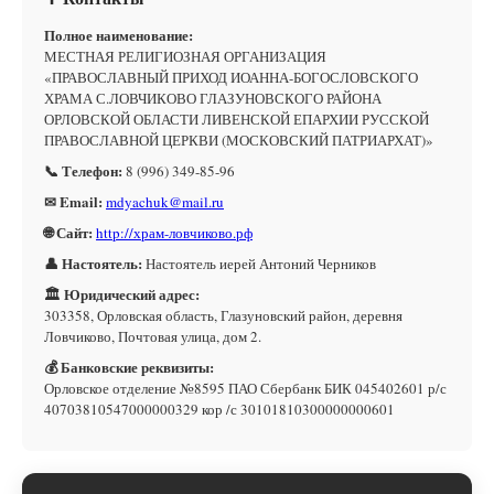
Полное наименование:
МЕСТНАЯ РЕЛИГИОЗНАЯ ОРГАНИЗАЦИЯ
«ПРАВОСЛАВНЫЙ ПРИХОД ИОАННА-БОГОСЛОВСКОГО
ХРАМА С.ЛОВЧИКОВО ГЛАЗУНОВСКОГО РАЙОНА
ОРЛОВСКОЙ ОБЛАСТИ ЛИВЕНСКОЙ ЕПАРХИИ РУССКОЙ
ПРАВОСЛАВНОЙ ЦЕРКВИ (МОСКОВСКИЙ ПАТРИАРХАТ)»
📞 Телефон:
8 (996) 349-85-96
✉ Email:
mdyachuk@mail.ru
🌐 Сайт:
http://храм-ловчиково.рф
👤 Настоятель:
Настоятель иерей Антоний Черников
🏛 Юридический адрес:
303358, Орловская область, Глазуновский район, деревня
Ловчиково, Почтовая улица, дом 2.
💰 Банковские реквизиты:
Орловское отделение №8595 ПАО Сбербанк БИК 045402601 р/с
40703810547000000329 кор /с 30101810300000000601