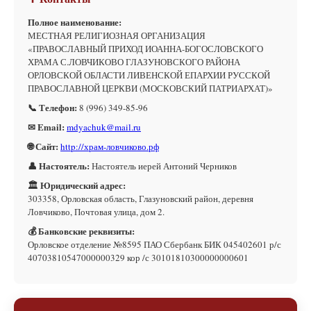
Полное наименование:
МЕСТНАЯ РЕЛИГИОЗНАЯ ОРГАНИЗАЦИЯ
«ПРАВОСЛАВНЫЙ ПРИХОД ИОАННА-БОГОСЛОВСКОГО
ХРАМА С.ЛОВЧИКОВО ГЛАЗУНОВСКОГО РАЙОНА
ОРЛОВСКОЙ ОБЛАСТИ ЛИВЕНСКОЙ ЕПАРХИИ РУССКОЙ
ПРАВОСЛАВНОЙ ЦЕРКВИ (МОСКОВСКИЙ ПАТРИАРХАТ)»
📞 Телефон:
8 (996) 349-85-96
✉ Email:
mdyachuk@mail.ru
🌐 Сайт:
http://храм-ловчиково.рф
👤 Настоятель:
Настоятель иерей Антоний Черников
🏛 Юридический адрес:
303358, Орловская область, Глазуновский район, деревня
Ловчиково, Почтовая улица, дом 2.
💰 Банковские реквизиты:
Орловское отделение №8595 ПАО Сбербанк БИК 045402601 р/с
40703810547000000329 кор /с 30101810300000000601