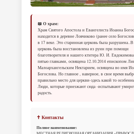
📖 О храм:
Храм Святого Апостола и Евангелиста Иоанна Бого
находится в деревне Ловчиково (ранее село Богослов
в 17 веке. Это старинная церковь была разрушена..В
церковь была восстановлена из руин при помощи
благотворителя и нашего ктитера Ю. И. Евдокимова
пятью главками, освящена 12.10.2014 епископом Ли
Малоархангельским Нектарием, освящена во имя Ио
Богослова. Но главное , наверное, в свое время выб
правильно место для церкви-здесь какой то особенн
Люди, которые приезжают сюда -испытывают умиро
радость.
✝ Контакты
Полное наименование:
МЕСТНАЯ РЕЛИГИОЗНАЯ ОРГАНИЗАЦИЯ «ПРАВОС