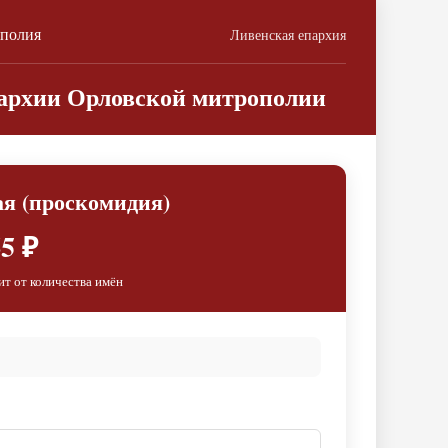
ополия
Ливенская епархия
пархии Орловской митрополии
ая (проскомидия)
5 ₽
ит от количества имён