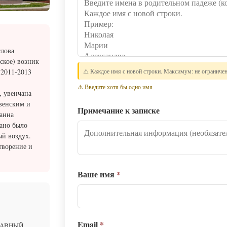
слова
ское) возник
⚠️ Каждое имя с новой строки. Максимум: не ограниче
 2011-2013
⚠️ Введите хотя бы одно имя
, увенчана
венским и
Примечание к записке
анна
рано было
ый воздух.
творение и
Ваше имя
*
Email
*
ЛАВНЫЙ