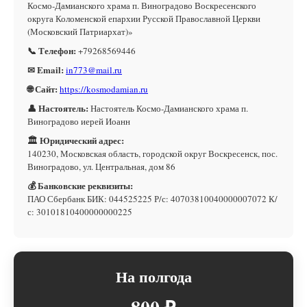
Космо-Дамианского храма п. Виноградово Воскресенского
округа Коломенской епархии Русской Православной Церкви
(Московский Патриархат)»
📞 Телефон:
+79268569446
✉ Email:
in773@mail.ru
🌐 Сайт:
https://kosmodamian.ru
👤 Настоятель:
Настоятель Космо-Дамианского храма п.
Виноградово иерей Иоанн
🏛 Юридический адрес:
140230, Московская область, городской округ Воскресенск, пос.
Виноградово, ул. Центральная, дом 86
💰 Банковские реквизиты:
ПАО Сбербанк БИК: 044525225 Р/с: 40703810040000007072 К/
с: 30101810400000000225
На полгода