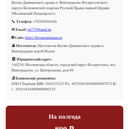
Космо-Дамианского храма п. Виноградово Воскресенского
округа Коломенской епархии Русской Православной Церкви
(Московский Патриархат)»
📞 Телефон:
+79268569446
✉ Email:
in773@mail.ru
🌐 Сайт:
https://kosmodamian.ru
👤 Настоятель:
Настоятель Космо-Дамианского храма п.
Виноградово иерей Иоанн
🏛 Юридический адрес:
140230, Московская область, городской округ Воскресенск, пос.
Виноградово, ул. Центральная, дом 86
💰 Банковские реквизиты:
ПАО Сбербанк БИК: 044525225 Р/с: 40703810040000007072 К/
с: 30101810400000000225
На полгода