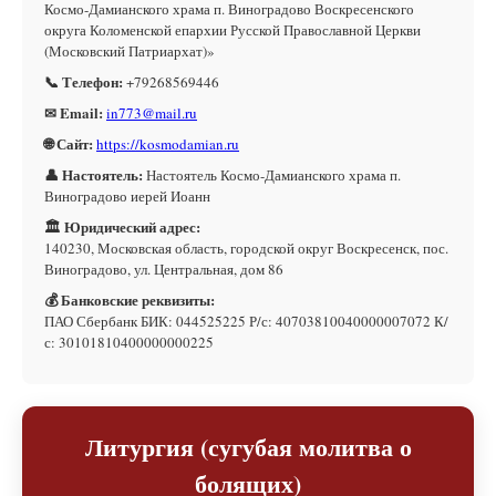
Космо-Дамианского храма п. Виноградово Воскресенского
округа Коломенской епархии Русской Православной Церкви
(Московский Патриархат)»
📞 Телефон:
+79268569446
✉ Email:
in773@mail.ru
🌐 Сайт:
https://kosmodamian.ru
👤 Настоятель:
Настоятель Космо-Дамианского храма п.
Виноградово иерей Иоанн
🏛 Юридический адрес:
140230, Московская область, городской округ Воскресенск, пос.
Виноградово, ул. Центральная, дом 86
💰 Банковские реквизиты:
ПАО Сбербанк БИК: 044525225 Р/с: 40703810040000007072 К/
с: 30101810400000000225
Литургия (сугубая молитва о
болящих)