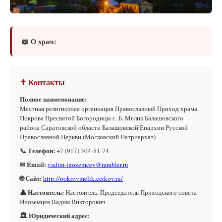
📖 О храм:
✝ Контакты
Полное наименование:
Местная религиозная органиация Православный Приход храма
Покрова Пресвятой Богородицы с. Б. Мелик Балашовского
района Саратовской области Балашовской Епархии Русской
Православной Церкви (Московский Патриархат)
📞 Телефон:
+7 (917) 304-51-74
✉ Email:
vadim-inozemcev@rambler.ru
🌐 Сайт:
http://pokrovmelik.cerkov.ru/
👤 Настоятель:
Настоятель, Председатель Приходского совета
Иноземцев Вадим Викторович
🏛 Юридический адрес: