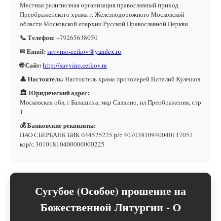
Местная религиозная организация православный приход
Преображенского храма г. Железнодорожного Московской
области Московской епархии Русской Православной Церкви
📞 Телефон:
+79265638050
✉ Email:
savvino-cerkov@yandex.ru
🌐 Сайт:
http://savvino.cerkov.ru
👤 Настоятель:
Настоятель храма протоиерей Виталий Кулешов
🏛 Юридический адрес:
Московская обл, г Балашиха, мкр Саввино, пл Преображения, стр
1
💰 Банковские реквизиты:
ПАО СБЕРБАНК БИК 044525225 р/с 40703810940040117051
кор/с 30101810400000000225
Сугубое (Особое) прошение на
Божественной Литургии - О