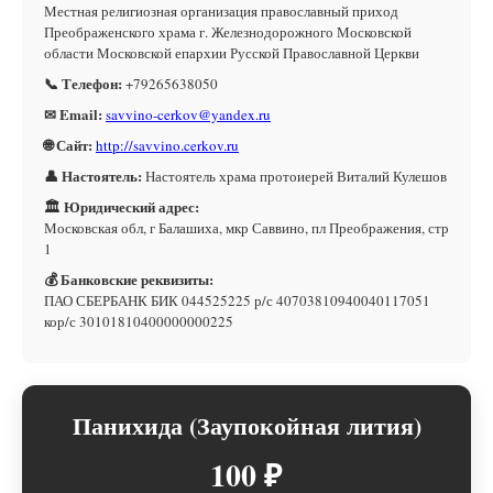
Местная религиозная организация православный приход
Преображенского храма г. Железнодорожного Московской
области Московской епархии Русской Православной Церкви
📞 Телефон:
+79265638050
✉ Email:
savvino-cerkov@yandex.ru
🌐 Сайт:
http://savvino.cerkov.ru
👤 Настоятель:
Настоятель храма протоиерей Виталий Кулешов
🏛 Юридический адрес:
Московская обл, г Балашиха, мкр Саввино, пл Преображения, стр
1
💰 Банковские реквизиты:
ПАО СБЕРБАНК БИК 044525225 р/с 40703810940040117051
кор/с 30101810400000000225
Панихида (Заупокойная лития)
100 ₽