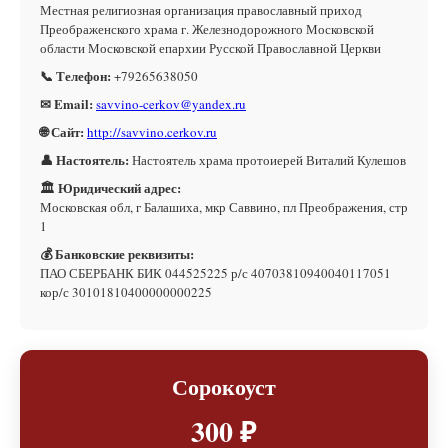
Местная религиозная организация православный приход
Преображенского храма г. Железнодорожного Московской
области Московской епархии Русской Православной Церкви
📞 Телефон:
+79265638050
✉ Email:
savvino-cerkov@yandex.ru
🌐 Сайт:
http://savvino.cerkov.ru
👤 Настоятель:
Настоятель храма протоиерей Виталий Кулешов
🏛 Юридический адрес:
Московская обл, г Балашиха, мкр Саввино, пл Преображения, стр
1
💰 Банковские реквизиты:
ПАО СБЕРБАНК БИК 044525225 р/с 40703810940040117051
кор/с 30101810400000000225
Сорокоуст
300 ₽