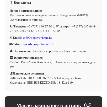
✝ Контакты
Полное наименование:
Местное православное религиозное объединение (МПРО)
«Богоявленский приход»
📞 Телефон:
+7 (707) 640 27 70 (с WhatsApp), +7 (777) 047 66 44,
+7 (727) 249 94 68, +7 (777) 113 59 85
✉ Email:
info@bogoyavhram.kz
🌐 Сайт:
https://bogoyavhram.kz/
👤 Настоятель:
Настоятель протоиерей Валерий Шаврин
🏛 Юридический адрес:
050062, Республика Казахстан, г. Алматы, ул. Садовникова, дом
196
💰 Банковские реквизиты:
ИИК KZ156010131000036827 в АО «Народный Банк
Казахстана» БИК HSBKKZKX КБе 18, Код 119
Масло лампадное в алтарь (0,5