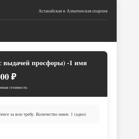
г
Астанайская и Алматинская eпархия
с выдачей просфоры) -1 имя
00 ₽
нная стоимость
нге за всю требу. Количество имен: 1 (одно)