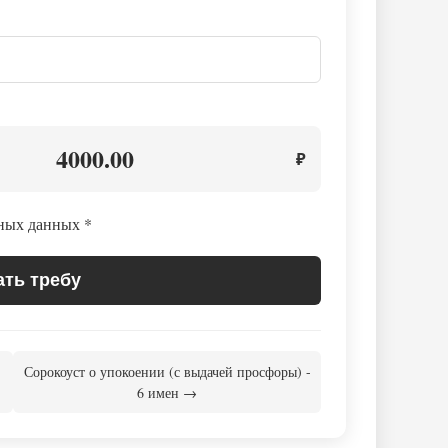
4000.00
₽
ьных данных
*
ать требу
Сорокоуст о упокоении (с выдачей просфоры) -
6 имен →