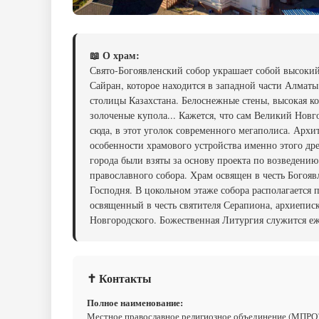
📖 О храм:
Свято-Богоявленский собор украшает собой высокий
Сайран, которое находится в западной части Алмат
столицы Казахстана. Белоснежные стены, высокая к
золоченые купола... Кажется, что сам Великий Новг
сюда, в этот уголок современного мегаполиса. Архи
особенности храмового устройства именно этого др
города были взяты за основу проекта по возведению
православного собора. Храм освящен в честь Богояв
Господня. В цокольном этаже собора располагается 
освященный в честь святителя Серапиона, архиепис
Новгородского. Божественная Литургия служится е
✝ Контакты
Полное наименование:
Местное православное религиозное объединение (МПРО