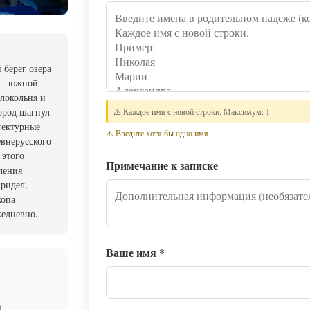
 берег озера
ы - южной
олокольня и
ород шагнул
⚠️ Каждое имя с новой строки. Максимум: 1
тектурные
⚠️ Введите хотя бы одно имя
евнерусского
 этого
Примечание к записке
ления
придел,
копа
жедневно.
Ваше имя
*
)