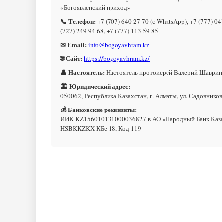
«Богоявленский приход»
📞 Телефон:
+7 (707) 640 27 70 (с WhatsApp), +7 (777) 04
(727) 249 94 68, +7 (777) 113 59 85
✉ Email:
info@bogoyavhram.kz
🌐 Сайт:
https://bogoyavhram.kz/
👤 Настоятель:
Настоятель протоиерей Валерий Шаврин
🏛 Юридический адрес:
050062, Республика Казахстан, г. Алматы, ул. Садовников
💰 Банковские реквизиты:
ИИК KZ156010131000036827 в АО «Народный Банк Каз
HSBKKZKX КБе 18, Код 119