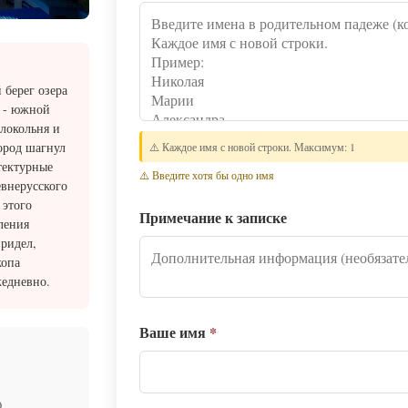
 берег озера
ы - южной
олокольня и
ород шагнул
⚠️ Каждое имя с новой строки. Максимум: 1
тектурные
⚠️ Введите хотя бы одно имя
евнерусского
 этого
Примечание к записке
ления
придел,
копа
жедневно.
Ваше имя
*
)