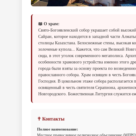
📖 О храм:
Свято-Богоявленский собор украшает собой высокий
Сайран, которое находится в западной части Алмат
столицы Казахстана. Белоснежные стены, высокая к
золоченые купола... Кажется, что сам Великий Новг
сюда, в этот уголок современного мегаполиса. Архи
особенности храмового устройства именно этого др
города были взяты за основу проекта по возведению
православного собора. Храм освящен в честь Богояв
Господня. В цокольном этаже собора располагается 
освященный в честь святителя Серапиона, архиепис
Новгородского. Божественная Литургия служится е
✝ Контакты
Полное наименование:
Местное православное религиозное объединение (МПРО