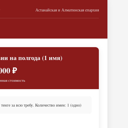
г
Астанайская и Алматинская eпархия
ии на полгода (1 имя)
000 ₽
нная стоимость
енге за всю требу. Количество имен: 1 (одно)