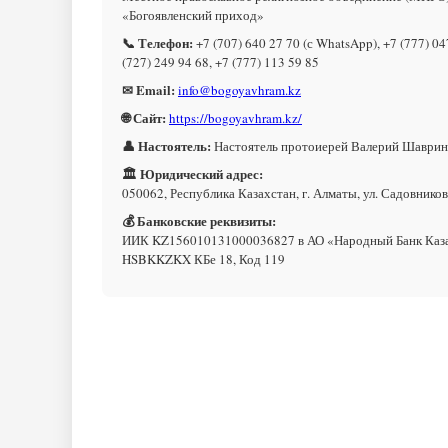
«Богоявленский приход»
📞 Телефон:
+7 (707) 640 27 70 (с WhatsApp), +7 (777) 04
(727) 249 94 68, +7 (777) 113 59 85
✉ Email:
info@bogoyavhram.kz
🌐 Сайт:
https://bogoyavhram.kz/
👤 Настоятель:
Настоятель протоиерей Валерий Шаврин
🏛 Юридический адрес:
050062, Республика Казахстан, г. Алматы, ул. Садовников
💰 Банковские реквизиты:
ИИК KZ156010131000036827 в АО «Народный Банк Каз
HSBKKZKX КБе 18, Код 119