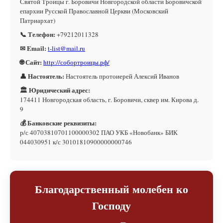
Святой Троицы г. Боровичи Новгородской области Боровичской
епархии Русской Православной Церкви (Московский
Патриархат)
📞 Телефон:
+79212011328
✉ Email:
t-list@mail.ru
🌐 Сайт:
http://собортроицы.рф/
👤 Настоятель:
Настоятель протоиерей Алексий Иванов
🏛 Юридический адрес:
174411 Новгородская область, г. Боровичи, сквер им. Кирова д.
9
💰 Банковские реквизиты:
р/с 40703810701100000302 ПАО УКБ «Новобанк» БИК
044030951 к/с 30101810900000000746
Благодарственный молебен ко
Господу