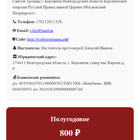
Святой Троицы г. Боровичи Новгородской области Боровичской
епархии Русской Православной Церкви (Московский
Патриархат)
📞 Телефон:
+79212011328
✉ Email:
t-list@mail.ru
🌐 Сайт:
http://собортроицы.рф/
👤 Настоятель:
Настоятель протоиерей Алексий Иванов
🏛 Юридический адрес:
174411 Новгородская область, г. Боровичи, сквер им. Кирова д.
9
💰 Банковские реквизиты:
р/с 40703810701100000302 ПАО УКБ «Новобанк» БИК
044030951 к/с 30101810900000000746
Полугодовое
800 ₽