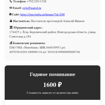
📞 Телефон:
+79212011328
✉ Email:
egla@narod.ru
🌐 Сайт:
https://pravtreba.ru/hrams/?id=200
👤 Настоятель:
Настоятель протоиерей Алексий Иванов
🏛 Юридический адрес:
174425 с. Ёгла, Боровичский район, Новгородская область, улица
Советская д.184
💰 Банковские реквизиты:
ПАО УКБ «Новобанк» БИК 044030951 р/с
40703810201100000116 к/с 30101810900000000746
Годовое поминание
1600 ₽
Стоимость зависит от количества имён