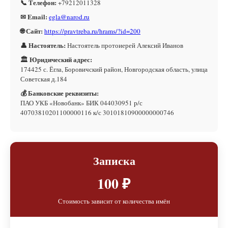
📞 Телефон:
+79212011328
✉ Email:
egla@narod.ru
🌐 Сайт:
https://pravtreba.ru/hrams/?id=200
👤 Настоятель:
Настоятель протоиерей Алексий Иванов
🏛 Юридический адрес:
174425 с. Ёгла, Боровичский район, Новгородская область, улица
Советская д.184
💰 Банковские реквизиты:
ПАО УКБ «Новобанк» БИК 044030951 р/с
40703810201100000116 к/с 30101810900000000746
Записка
100 ₽
Стоимость зависит от количества имён