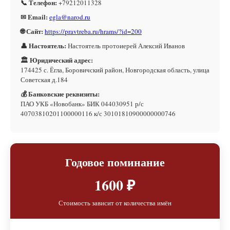
📞 Телефон:
+79212011328
✉ Email:
egla@narod.ru
🌐 Сайт:
https://pravtreba.ru/hrams/?id=200
👤 Настоятель:
Настоятель протоиерей Алексий Иванов
🏛 Юридический адрес:
174425 с. Ёгла, Боровичский район, Новгородская область, улица
Советская д.184
💰 Банковские реквизиты:
ПАО УКБ «Новобанк» БИК 044030951 р/с
40703810201100000116 к/с 30101810900000000746
Годовое поминание
1600 ₽
Стоимость зависит от количества имён