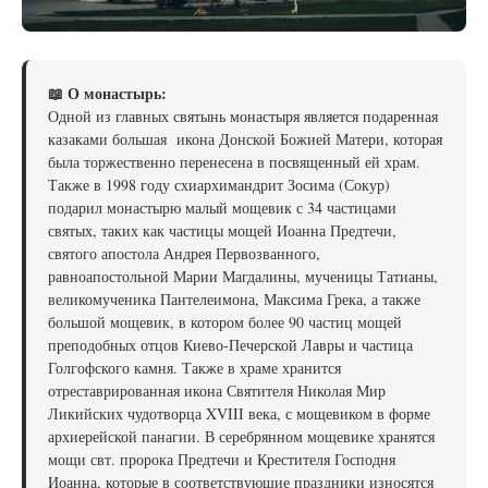
📖 О монастырь:
Одной из главных святынь монастыря является подаренная
казаками большая икона Донской Божией Матери, которая
была торжественно перенесена в посвященный ей храм.
Также в 1998 году схиархимандрит Зосима (Сокур)
подарил монастырю малый мощевик с 34 частицами
святых, таких как частицы мощей Иоанна Предтечи,
святого апостола Андрея Первозванного,
равноапостольной Марии Магдалины, мученицы Татианы,
великомученика Пантелеимона, Максима Грека, а также
большой мощевик, в котором более 90 частиц мощей
преподобных отцов Киево-Печерской Лавры и частица
Голгофского камня. Также в храме хранится
отреставрированная икона Святителя Николая Мир
Ликийских чудотворца XVIII века, с мощевиком в форме
архиерейской панагии. В серебрянном мощевике хранятся
мощи свт. пророка Предтечи и Крестителя Господня
Иоанна, которые в соответствующие праздники износятся