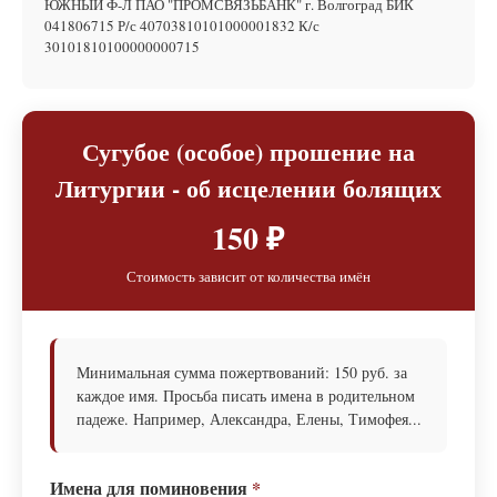
ЮЖНЫЙ Ф-Л ПАО "ПРОМСВЯЗЬБАНК" г. Волгоград БИК
041806715 Р/с 40703810101000001832 К/с
30101810100000000715
Сугубое (особое) прошение на
Литургии - об исцелении болящих
150 ₽
Стоимость зависит от количества имён
Минимальная сумма пожертвований: 150 руб. за
каждое имя. Просьба писать имена в родительном
падеже. Например, Александра, Елены, Тимофея...
Имена для поминовения
*