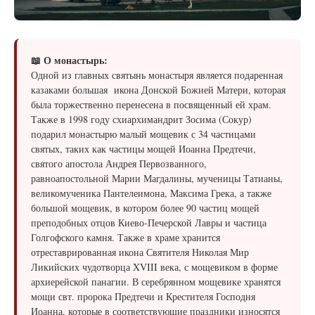
📖 О монастырь:
Одной из главных святынь монастыря является подаренная
казаками большая икона Донской Божией Матери, которая
была торжественно перенесена в посвященный ей храм.
Также в 1998 году схиархимандрит Зосима (Сокур)
подарил монастырю малый мощевик с 34 частицами
святых, таких как частицы мощей Иоанна Предтечи,
святого апостола Андрея Первозванного,
равноапостольной Марии Магдалины, мученицы Татианы,
великомученика Пантелеимона, Максима Грека, а также
большой мощевик, в котором более 90 частиц мощей
преподобных отцов Киево-Печерской Лавры и частица
Голгофского камня. Также в храме хранится
отреставрированная икона Святителя Николая Мир
Ликийских чудотворца XVIII века, с мощевиком в форме
архиерейской панагии. В серебрянном мощевике хранятся
мощи свт. пророка Предтечи и Крестителя Господня
Иоанна, которые в соответствующие праздники износятся