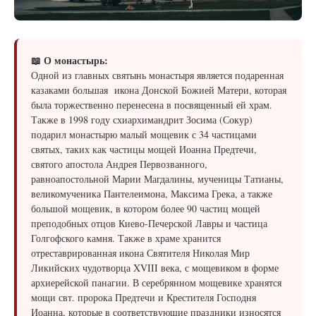
📖 О монастырь:
Одной из главных святынь монастыря является подаренная
казаками большая икона Донской Божией Матери, которая
была торжественно перенесена в посвященный ей храм.
Также в 1998 году схиархимандрит Зосима (Сокур)
подарил монастырю малый мощевик с 34 частицами
святых, таких как частицы мощей Иоанна Предтечи,
святого апостола Андрея Первозванного,
равноапостольной Марии Магдалины, мученицы Татианы,
великомученика Пантелеимона, Максима Грека, а также
большой мощевик, в котором более 90 частиц мощей
преподобных отцов Киево-Печерской Лавры и частица
Голгофского камня. Также в храме хранится
отреставрированная икона Святителя Николая Мир
Ликийских чудотворца XVIII века, с мощевиком в форме
архиерейской панагии. В серебрянном мощевике хранятся
мощи свт. пророка Предтечи и Крестителя Господня
Иоанна, которые в соответствующие праздники износятся