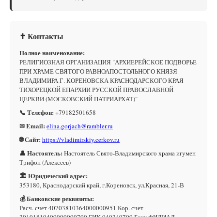
✝ Контакты
Полное наименование:
РЕЛИГИОЗНАЯ ОРГАНИЗАЦИЯ "АРХИЕРЕЙСКОЕ ПОДВОРЬЕ
ПРИ ХРАМЕ СВЯТОГО РАВНОАПОСТОЛЬНОГО КНЯЗЯ
ВЛАДИМИРА Г. КОРЕНОВСКА КРАСНОДАРСКОГО КРАЯ
ТИХОРЕЦКОЙ ЕПАРХИИ РУССКОЙ ПРАВОСЛАВНОЙ
ЦЕРКВИ (МОСКОВСКИЙ ПАТРИАРХАТ)"
📞 Телефон:
+79182501658
✉ Email:
elina.gorjach@rambler.ru
🌐 Сайт:
https://vladimirskiy.cerkov.ru
👤 Настоятель:
Настоятель Свято-Владимирского храма игумен
Трифон (Алексеев)
🏛 Юридический адрес:
353180, Краснодарский край, г.Кореновск, ул.Красная, 21-В
💰 Банковские реквизиты:
Расч. счет 40703810364000000951 Кор. счет