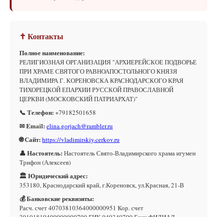
✝ Контакты
Полное наименование:
РЕЛИГИОЗНАЯ ОРГАНИЗАЦИЯ "АРХИЕРЕЙСКОЕ ПОДВОРЬЕ
ПРИ ХРАМЕ СВЯТОГО РАВНОАПОСТОЛЬНОГО КНЯЗЯ
ВЛАДИМИРА Г. КОРЕНОВСКА КРАСНОДАРСКОГО КРАЯ
ТИХОРЕЦКОЙ ЕПАРХИИ РУССКОЙ ПРАВОСЛАВНОЙ
ЦЕРКВИ (МОСКОВСКИЙ ПАТРИАРХАТ)"
📞 Телефон:
+79182501658
✉ Email:
elina.gorjach@rambler.ru
🌐 Сайт:
https://vladimirskiy.cerkov.ru
👤 Настоятель:
Настоятель Свято-Владимирского храма игумен
Трифон (Алексеев)
🏛 Юридический адрес:
353180, Краснодарский край, г.Кореновск, ул.Красная, 21-В
💰 Банковские реквизиты:
Расч. счет 40703810364000000951 Кор. счет