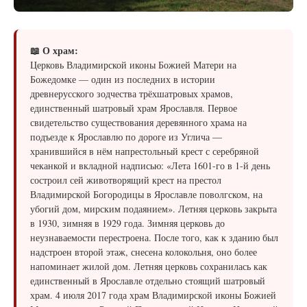
📖 О храм:
Церковь Владимирской иконы Божией Матери на
Божедомке — один из последних в истории
древнерусского зодчества трёхшатровых храмов,
единственный шатровый храм Ярославля. Первое
свидетельство существования деревянного храма на
подъезде к Ярославлю по дороге из Углича —
хранившийся в нём напрестольный крест с серебряной
чеканкой и вкладной надписью: «Лета 1601-го в 1-й день
состроил сей животворящий крест на престол
Владимирской Богородицы в Ярославле поволгском, на
убогий дом, мирским подаянием». Летняя церковь закрыта
в 1930, зимняя в 1929 года. Зимняя церковь до
неузнаваемости перестроена. После того, как к зданию был
надстроен второй этаж, снесена колокольня, оно более
напоминает жилой дом. Летняя церковь сохранилась как
единственный в Ярославле отдельно стоящий шатровый
храм. 4 июля 2017 года храм Владимирской иконы Божией