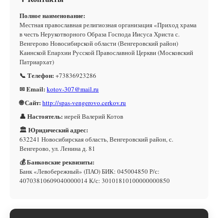
Полное наименование:
Местная православная религиозная организация «Приход храма
в честь Нерукотворного Образа Господа Иисуса Христа с.
Венгерово Новосибирской области (Венгеровский район)
Каинской Епархии Русской Православной Церкви (Московский
Патриархат)
📞 Телефон:
+73836923286
✉ Email:
kotov-307@mail.ru
🌐 Сайт:
http://spas-vengerovo.cerkov.ru
👤 Настоятель:
иерей Валерий Котов
🏛 Юридический адрес:
632241 Новосибирская область, Венгеровский район, с.
Венгерово, ул. Ленина д. 81
💰 Банковские реквизиты:
Банк «Левобережный» (ПАО) БИК: 045004850 Р/с:
40703810609040000014 К/с: 30101810100000000850