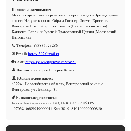
Полное наименование:
Местная православная религиозная организация «Приход храма
в честь Нерукотворного Образа Господа Иисуса Христа с.
Венгерово Новосибирской области (Венгеровский район)
Каинской Епархии Русской Православной Церкви (Московский
Патриархат)
📞 Телефон:
+73836923286
✉ Email:
kotov-307@mail.ru
🌐 Сайт:
http://spas-vengerovo.cerkov.ru
👤 Настоятель:
иерей Валерий Котов
🏛 Юридический адрес:
632241 Новосибирская область, Венгеровский район, с.
Венгерово, ул. Ленина д. 81
💰 Банковские реквизиты:
Банк «Левобережный» (ПАО) БИК: 045004850 Р/с:
40703810609040000014 К/с: 30101810100000000850