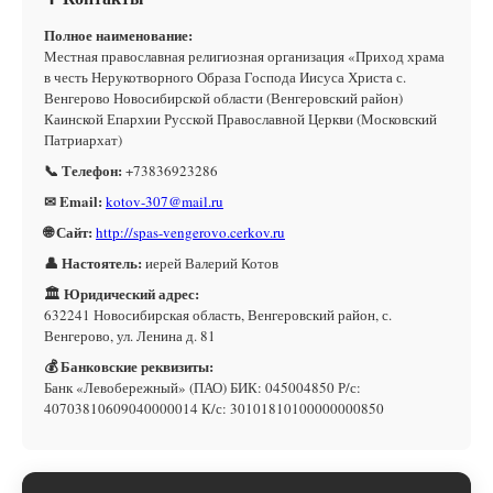
Полное наименование:
Местная православная религиозная организация «Приход храма
в честь Нерукотворного Образа Господа Иисуса Христа с.
Венгерово Новосибирской области (Венгеровский район)
Каинской Епархии Русской Православной Церкви (Московский
Патриархат)
📞 Телефон:
+73836923286
✉ Email:
kotov-307@mail.ru
🌐 Сайт:
http://spas-vengerovo.cerkov.ru
👤 Настоятель:
иерей Валерий Котов
🏛 Юридический адрес:
632241 Новосибирская область, Венгеровский район, с.
Венгерово, ул. Ленина д. 81
💰 Банковские реквизиты:
Банк «Левобережный» (ПАО) БИК: 045004850 Р/с:
40703810609040000014 К/с: 30101810100000000850