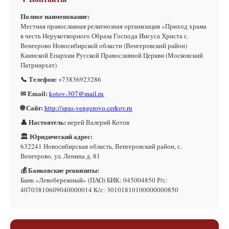
Полное наименование:
Местная православная религиозная организация «Приход храма
в честь Нерукотворного Образа Господа Иисуса Христа с.
Венгерово Новосибирской области (Венгеровский район)
Каинской Епархии Русской Православной Церкви (Московский
Патриархат)
📞 Телефон:
+73836923286
✉ Email:
kotov-307@mail.ru
🌐 Сайт:
http://spas-vengerovo.cerkov.ru
👤 Настоятель:
иерей Валерий Котов
🏛 Юридический адрес:
632241 Новосибирская область, Венгеровский район, с.
Венгерово, ул. Ленина д. 81
💰 Банковские реквизиты:
Банк «Левобережный» (ПАО) БИК: 045004850 Р/с:
40703810609040000014 К/с: 30101810100000000850