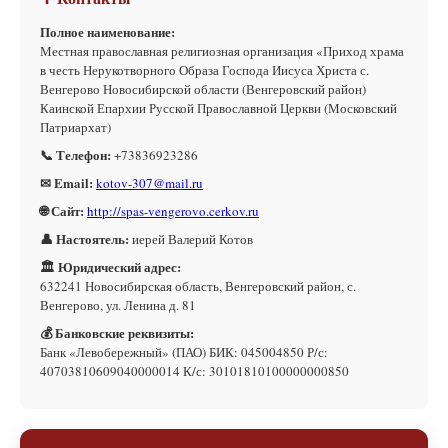
Полное наименование:
Местная православная религиозная организация «Приход храма
в честь Нерукотворного Образа Господа Иисуса Христа с.
Венгерово Новосибирской области (Венгеровский район)
Каинской Епархии Русской Православной Церкви (Московский
Патриархат)
📞 Телефон:
+73836923286
✉ Email:
kotov-307@mail.ru
🌐 Сайт:
http://spas-vengerovo.cerkov.ru
👤 Настоятель:
иерей Валерий Котов
🏛 Юридический адрес:
632241 Новосибирская область, Венгеровский район, с.
Венгерово, ул. Ленина д. 81
💰 Банковские реквизиты:
Банк «Левобережный» (ПАО) БИК: 045004850 Р/с:
40703810609040000014 К/с: 30101810100000000850