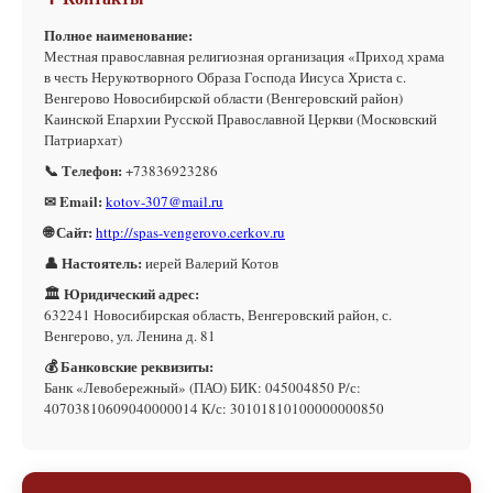
Полное наименование:
Местная православная религиозная организация «Приход храма
в честь Нерукотворного Образа Господа Иисуса Христа с.
Венгерово Новосибирской области (Венгеровский район)
Каинской Епархии Русской Православной Церкви (Московский
Патриархат)
📞 Телефон:
+73836923286
✉ Email:
kotov-307@mail.ru
🌐 Сайт:
http://spas-vengerovo.cerkov.ru
👤 Настоятель:
иерей Валерий Котов
🏛 Юридический адрес:
632241 Новосибирская область, Венгеровский район, с.
Венгерово, ул. Ленина д. 81
💰 Банковские реквизиты:
Банк «Левобережный» (ПАО) БИК: 045004850 Р/с:
40703810609040000014 К/с: 30101810100000000850