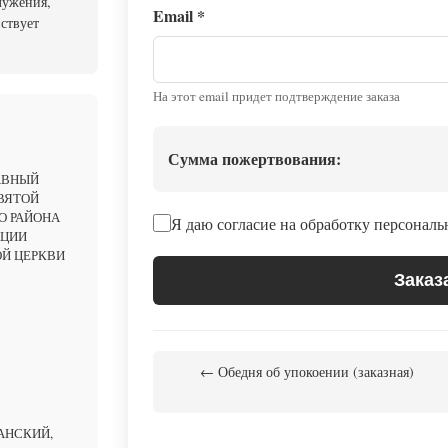
лужения,
Email
*
ствует
На этот email придет подтверждение заказа
Сумма пожертвования:
АВНЫЙ
ВЯТОЙ
О РАЙОНА
Я даю согласие на обработку персонал
АЦИИ
Й ЦЕРКВИ
Заказ
← Обедня об упокоении (заказная)
АНСКИЙ,