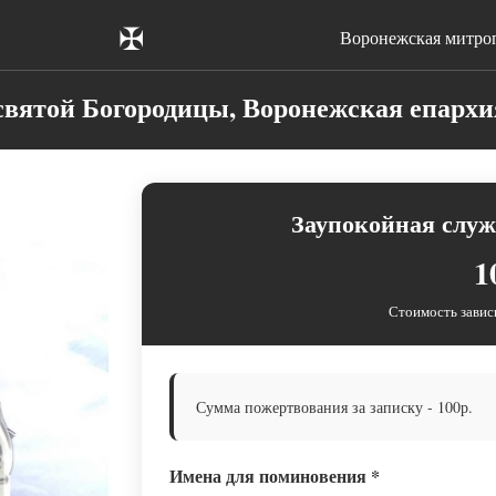
✠
Воронежская митро
вятой Богородицы, Воронежская епархи
Заупокойная служ
1
Стоимость завис
Сумма пожертвования за записку - 100р.
Имена для поминовения
*