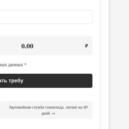
0.00
₽
ьных данных
*
ать требу
Заупокойная служба (панихида, лития) на 40
дней →