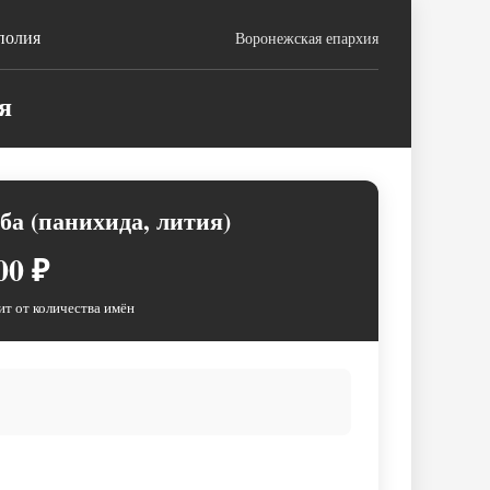
полия
Воронежская епархия
я
ба (панихида, лития)
00 ₽
ит от количества имён