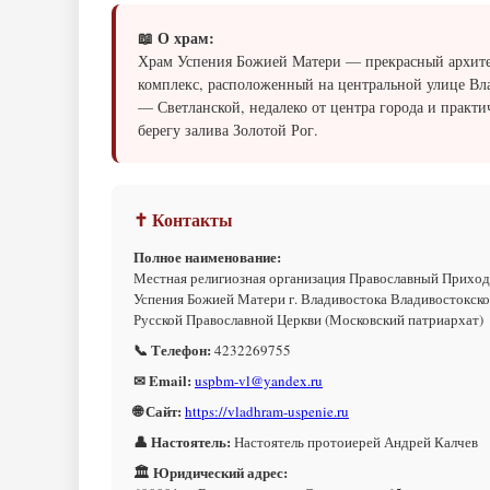
📖 О храм:
Храм Успения Божией Матери — прекрасный архит
комплекс, расположенный на центральной улице Вл
— Светланской, недалеко от центра города и практи
берегу залива Золотой Рог.
✝ Контакты
Полное наименование:
Местная религиозная организация Православный Приход
Успения Божией Матери г. Владивостока Владивостокск
Русской Православной Церкви (Московский патриархат)
📞 Телефон:
4232269755
✉ Email:
uspbm-vl@yandex.ru
🌐 Сайт:
https://vladhram-uspenie.ru
👤 Настоятель:
Настоятель протоиерей Андрей Калчев
🏛 Юридический адрес: