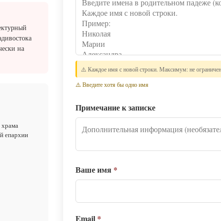
ектурный
адивостока
чески на
⚠️ Каждое имя с новой строки. Максимум: не ограниче
⚠️ Введите хотя бы одно имя
Примечание к записке
 храма
ой епархии
Ваше имя
*
Email
*