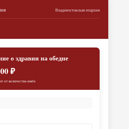
лия
Владивостокская епархия
ие о здравии на обедне
00 ₽
ит от количества имён