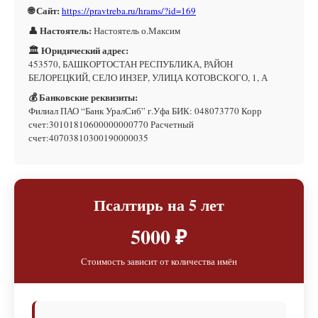
🌐 Сайт:
https://pravtreba.ru/hrams/?id=169
👤 Настоятель:
Настоятель о.Максим
🏛 Юридический адрес:
453570, БАШКОРТОСТАН РЕСПУБЛИКА, РАЙОН
БЕЛОРЕЦКИЙ, СЕЛО ИНЗЕР, УЛИЦА КОТОВСКОГО, 1, А
💰 Банковские реквизиты:
Филиал ПАО “Банк УралСиб” г.Уфа БИК: 048073770 Корр
счет:30101810600000000770 Расчетный
счет:40703810300190000035
Псалтирь на 5 лет
5000 ₽
Стоимость зависит от количества имён