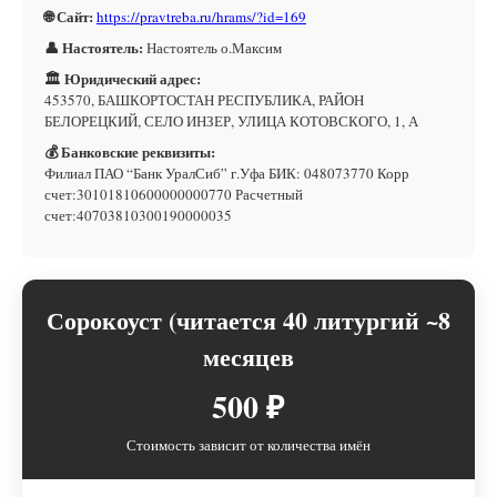
🌐 Сайт:
https://pravtreba.ru/hrams/?id=169
👤 Настоятель:
Настоятель о.Максим
🏛 Юридический адрес:
453570, БАШКОРТОСТАН РЕСПУБЛИКА, РАЙОН
БЕЛОРЕЦКИЙ, СЕЛО ИНЗЕР, УЛИЦА КОТОВСКОГО, 1, А
💰 Банковские реквизиты:
Филиал ПАО “Банк УралСиб” г.Уфа БИК: 048073770 Корр
счет:30101810600000000770 Расчетный
счет:40703810300190000035
Сорокоуст (читается 40 литургий ~8
месяцев
500 ₽
Стоимость зависит от количества имён