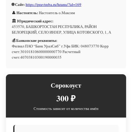
🌐 Сайт:
https://pravtreba.ru/hrams/?id=169
👤 Настоятель:
Настоятель о.Максим
🏛 Юридический адрес:
453570, БАШКОРТОСТАН РЕСПУБЛИКА, РАЙОН
БЕЛОРЕЦКИЙ, СЕЛО ИНЗЕР, УЛИЦА КОТОВСКОГО, 1, А
💰 Банковские реквизиты:
Филиал ПАО “Банк УралСиб” г.Уфа БИК: 048073770 Корр
счет:30101810600000000770 Расчетный
счет:40703810300190000035
Сорокоуст
300 ₽
Стоимость зависит от количества имён