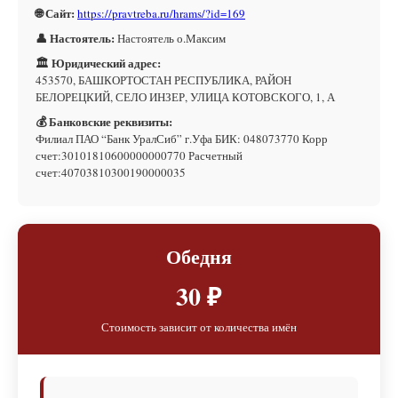
🌐 Сайт:
https://pravtreba.ru/hrams/?id=169
👤 Настоятель:
Настоятель о.Максим
🏛 Юридический адрес:
453570, БАШКОРТОСТАН РЕСПУБЛИКА, РАЙОН
БЕЛОРЕЦКИЙ, СЕЛО ИНЗЕР, УЛИЦА КОТОВСКОГО, 1, А
💰 Банковские реквизиты:
Филиал ПАО “Банк УралСиб” г.Уфа БИК: 048073770 Корр
счет:30101810600000000770 Расчетный
счет:40703810300190000035
Обедня
30 ₽
Стоимость зависит от количества имён