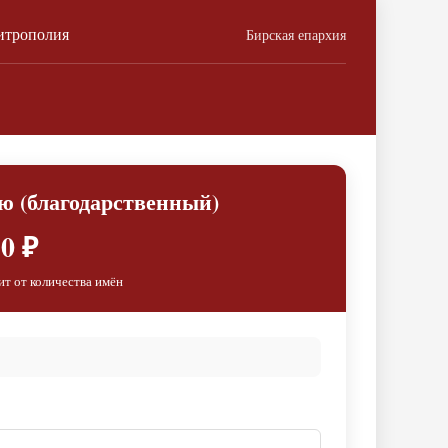
итрополия
Бирская епархия
ю (благодарственный)
0 ₽
ит от количества имён