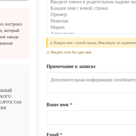
из построил
д, который
ком заводе
званная
⚠️ Каждое имя с новой строки. Максимум: не ограниче
⚠️ Введите хотя бы одно имя
Примечание к записке
АВНЫЙ
СКОГО
КОРТОСТАН
Ваше имя
*
КВИ
Email
*