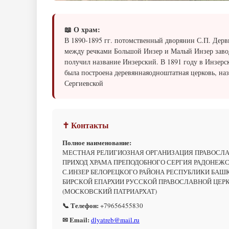
📖 О храм:
В 1890-1895 гг. потомственный дворянин С.П. Дерв
между речками Большой Инзер и Малый Инзер заво
получил название Инзерский. В 1891 году в Инзерс
была построена деревяннаяодноштатная церковь, на
Сергиевской
✝ Контакты
Полное наименование:
МЕСТНАЯ РЕЛИГИОЗНАЯ ОРГАНИЗАЦИЯ ПРАВОСЛ
ПРИХОД ХРАМА ПРЕПОДОБНОГО СЕРГИЯ РАДОНЕЖ
С.ИНЗЕР БЕЛОРЕЦКОГО РАЙОНА РЕСПУБЛИКИ БАШ
БИРСКОЙ ЕПАРХИИ РУССКОЙ ПРАВОСЛАВНОЙ ЦЕР
(МОСКОВСКИЙ ПАТРИАРХАТ)
📞 Телефон:
+79656455830
✉ Email:
dlyatreb@mail.ru