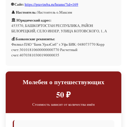
🌐 Сайт:
https://pravtreba.ru/hrams/?id=169
👤 Настоятель:
Настоятель о.Максим
🏛 Юридический адрес:
453570, БАШКОРТОСТАН РЕСПУБЛИКА, РАЙОН
БЕЛОРЕЦКИЙ, СЕЛО ИНЗЕР, УЛИЦА КОТОВСКОГО, 1, А
💰 Банковские реквизиты:
Филиал ПАО “Банк УралСиб” г.Уфа БИК: 048073770 Корр
счет:30101810600000000770 Расчетный
счет:40703810300190000035
Молебен о путешествующих
50 ₽
Стоимость зависит от количества имён