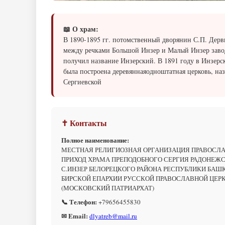
📖 О храм:
В 1890-1895 гг. потомственный дворянин С.П. Дерв
между речками Большой Инзер и Малый Инзер заво
получил название Инзерский. В 1891 году в Инзерс
была построена деревяннаяодноштатная церковь, на
Сергиевской
✝ Контакты
Полное наименование:
МЕСТНАЯ РЕЛИГИОЗНАЯ ОРГАНИЗАЦИЯ ПРАВОСЛ
ПРИХОД ХРАМА ПРЕПОДОБНОГО СЕРГИЯ РАДОНЕЖ
С.ИНЗЕР БЕЛОРЕЦКОГО РАЙОНА РЕСПУБЛИКИ БАШ
БИРСКОЙ ЕПАРХИИ РУССКОЙ ПРАВОСЛАВНОЙ ЦЕР
(МОСКОВСКИЙ ПАТРИАРХАТ)
📞 Телефон:
+79656455830
✉ Email:
dlyatreb@mail.ru