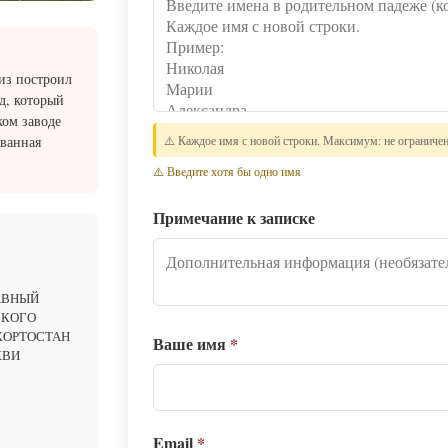
из построил
д, который
ком заводе
званная
⚠️ Каждое имя с новой строки. Максимум: не ограниче
⚠️ Введите хотя бы одно имя
Примечание к записке
АВНЫЙ
СКОГО
КОРТОСТАН
Ваше имя
*
КВИ
Email
*