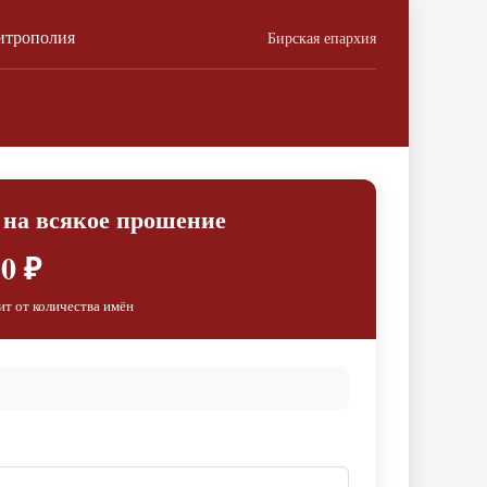
итрополия
Бирская епархия
 на всякое прошение
0 ₽
ит от количества имён