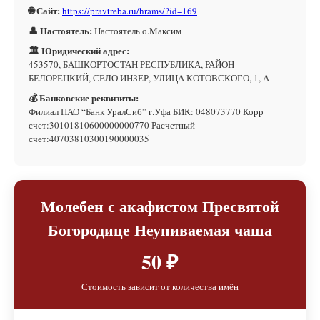
🌐 Сайт:
https://pravtreba.ru/hrams/?id=169
👤 Настоятель:
Настоятель о.Максим
🏛 Юридический адрес:
453570, БАШКОРТОСТАН РЕСПУБЛИКА, РАЙОН
БЕЛОРЕЦКИЙ, СЕЛО ИНЗЕР, УЛИЦА КОТОВСКОГО, 1, А
💰 Банковские реквизиты:
Филиал ПАО “Банк УралСиб” г.Уфа БИК: 048073770 Корр
счет:30101810600000000770 Расчетный
счет:40703810300190000035
Молебен с акафистом Пресвятой
Богородице Неупиваемая чаша
50 ₽
Стоимость зависит от количества имён