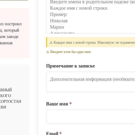
из построил
д, который
ком заводе
званная
⚠️ Каждое имя с новой строки. Максимум: не ограниче
⚠️ Введите хотя бы одно имя
Примечание к записке
АВНЫЙ
СКОГО
КОРТОСТАН
Ваше имя
*
КВИ
Email
*