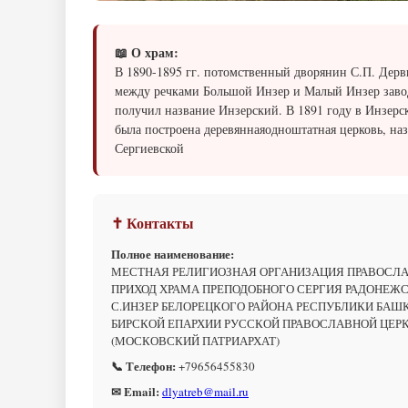
📖 О храм:
В 1890-1895 гг. потомственный дворянин С.П. Дерв
между речками Большой Инзер и Малый Инзер заво
получил название Инзерский. В 1891 году в Инзерс
была построена деревяннаяодноштатная церковь, на
Сергиевской
✝ Контакты
Полное наименование:
МЕСТНАЯ РЕЛИГИОЗНАЯ ОРГАНИЗАЦИЯ ПРАВОСЛ
ПРИХОД ХРАМА ПРЕПОДОБНОГО СЕРГИЯ РАДОНЕЖ
С.ИНЗЕР БЕЛОРЕЦКОГО РАЙОНА РЕСПУБЛИКИ БАШ
БИРСКОЙ ЕПАРХИИ РУССКОЙ ПРАВОСЛАВНОЙ ЦЕР
(МОСКОВСКИЙ ПАТРИАРХАТ)
📞 Телефон:
+79656455830
✉ Email:
dlyatreb@mail.ru