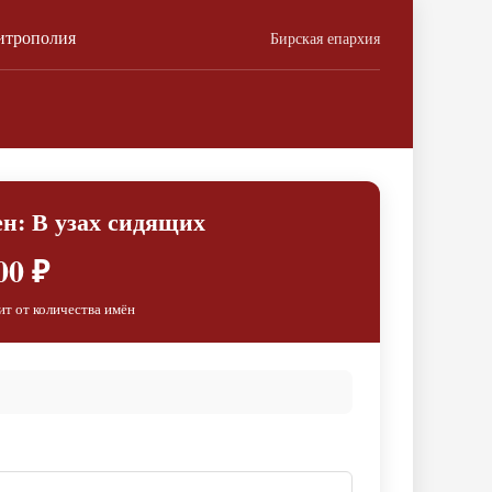
итрополия
Бирская епархия
н: В узах сидящих
00 ₽
ит от количества имён