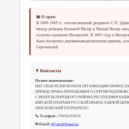
📖 О храм:
В 1890-1895 гг. потомственный дворянин С.П. Дерв
между речками Большой Инзер и Малый Инзер заво
получил название Инзерский. В 1891 году в Инзерс
была построена деревяннаяодноштатная церковь, на
Сергиевской
✝ Контакты
Полное наименование:
МЕСТНАЯ РЕЛИГИОЗНАЯ ОРГАНИЗАЦИЯ ПРАВОСЛ
ПРИХОД ХРАМА ПРЕПОДОБНОГО СЕРГИЯ РАДОНЕЖ
С.ИНЗЕР БЕЛОРЕЦКОГО РАЙОНА РЕСПУБЛИКИ БАШ
БИРСКОЙ ЕПАРХИИ РУССКОЙ ПРАВОСЛАВНОЙ ЦЕР
(МОСКОВСКИЙ ПАТРИАРХАТ)
📞 Телефон:
+79656455830
✉ Email:
dlyatreb@mail.ru