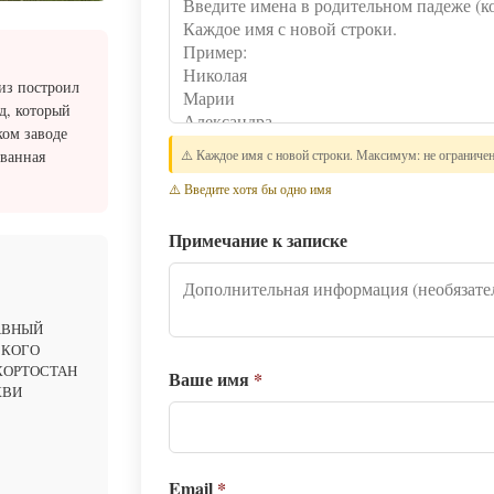
из построил
д, который
ком заводе
званная
⚠️ Каждое имя с новой строки. Максимум: не ограниче
⚠️ Введите хотя бы одно имя
Примечание к записке
АВНЫЙ
СКОГО
КОРТОСТАН
Ваше имя
*
КВИ
Email
*