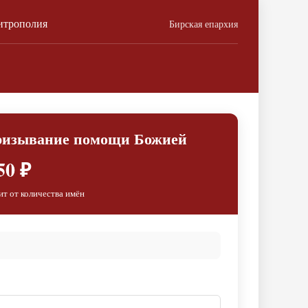
итрополия
Бирская епархия
призывание помощи Божией
50 ₽
ит от количества имён