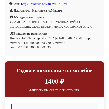
🌐 Сайт:
https://pravtreba.ru/hrams/?id=169
👤 Настоятель:
Настоятель о.Максим
🏛 Юридический адрес:
453570, БАШКОРТОСТАН РЕСПУБЛИКА, РАЙОН
БЕЛОРЕЦКИЙ, СЕЛО ИНЗЕР, УЛИЦА КОТОВСКОГО, 1, А
💰 Банковские реквизиты:
Филиал ПАО “Банк УралСиб” г.Уфа БИК: 048073770 Корр
счет:30101810600000000770 Расчетный
счет:40703810300190000035
Годовое поминание на молебне
1400 ₽
Стоимость зависит от количества имён