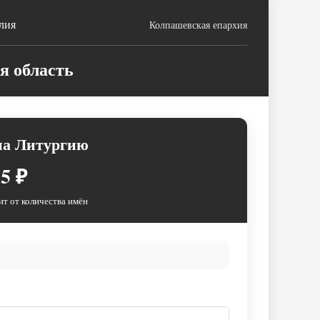
лия
Колпашевская епархия
я область
на Литургию
5 ₽
ит от количества имён