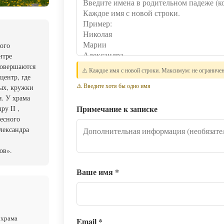
ого
нтре
совершаются
⚠️ Каждое имя с новой строки. Максимум: не ограниче
центр, где
⚠️ Введите хотя бы одно имя
ых, кружки
. У храма
Примечание к записке
у II ,
бесного
лександра
ов».
Ваше имя
*
 храма
Email
*