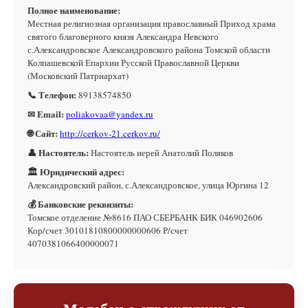
Полное наименование:
Местная религиозная организация православный Приход храма
святого благоверного князя Александра Невского
с.Александровское Александровского района Томской области
Колпашевской Епархии Русской Православной Церкви
(Московский Патриархат)
📞 Телефон:
89138574850
✉ Email:
poliakovaa@yandex.ru
🌐 Сайт:
http://cerkov-21.cerkov.ru/
👤 Настоятель:
Настоятель иерей Анатолий Поляков
🏛 Юридический адрес:
Александровский район, с.Александровское, улица Юргина 12
💰 Банковские реквизиты:
Томское отделение №8616 ПАО СБЕРБАНК БИК 046902606
Кор/счет 30101810800000000606 Р/счет
4070381066400000071