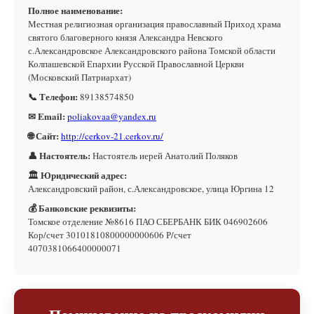
Полное наименование:
Местная религиозная организация православный Приход храма
святого благоверного князя Александра Невского
с.Александровское Александровского района Томской области
Колпашевской Епархии Русской Православной Церкви
(Московский Патриархат)
📞 Телефон:
89138574850
✉ Email:
poliakovaa@yandex.ru
🌐 Сайт:
http://cerkov-21.cerkov.ru/
👤 Настоятель:
Настоятель иерей Анатолий Поляков
🏛 Юридический адрес:
Александровский район, с.Александровское, улица Юргина 12
💰 Банковские реквизиты:
Томское отделение №8616 ПАО СБЕРБАНК БИК 046902606
Кор/счет 30101810800000000606 Р/счет
4070381066400000071