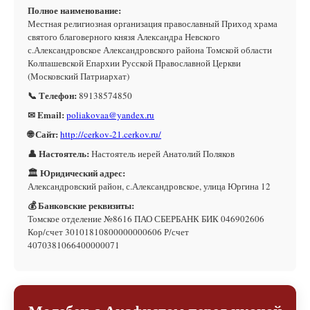
Полное наименование:
Местная религиозная организация православный Приход храма
святого благоверного князя Александра Невского
с.Александровское Александровского района Томской области
Колпашевской Епархии Русской Православной Церкви
(Московский Патриархат)
📞 Телефон:
89138574850
✉ Email:
poliakovaa@yandex.ru
🌐 Сайт:
http://cerkov-21.cerkov.ru/
👤 Настоятель:
Настоятель иерей Анатолий Поляков
🏛 Юридический адрес:
Александровский район, с.Александровское, улица Юргина 12
💰 Банковские реквизиты:
Томское отделение №8616 ПАО СБЕРБАНК БИК 046902606
Кор/счет 30101810800000000606 Р/счет
4070381066400000071