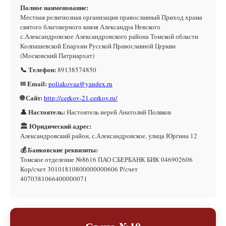
Полное наименование:
Местная религиозная организация православный Приход храма
святого благоверного князя Александра Невского
с.Александровское Александровского района Томской области
Колпашевской Епархии Русской Православной Церкви
(Московский Патриархат)
📞 Телефон:
89138574850
✉ Email:
poliakovaa@yandex.ru
🌐 Сайт:
http://cerkov-21.cerkov.ru/
👤 Настоятель:
Настоятель иерей Анатолий Поляков
🏛 Юридический адрес:
Александровский район, с.Александровское, улица Юргина 12
💰 Банковские реквизиты:
Томское отделение №8616 ПАО СБЕРБАНК БИК 046902606
Кор/счет 30101810800000000606 Р/счет
4070381066400000071