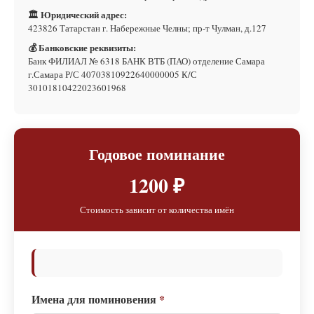
🏛 Юридический адрес:
423826 Татарстан г. Набережные Челны; пр-т Чулман, д.127
💰 Банковские реквизиты:
Банк ФИЛИАЛ № 6318 БАНК ВТБ (ПАО) отделение Самара
г.Самара Р/С 40703810922640000005 К/С
30101810422023601968
Годовое поминание
1200 ₽
Стоимость зависит от количества имён
Имена для поминовения
*