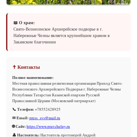
📖 О храм:
Свято-Вознесенское Архиерейское подворье в г.
Набережные Челны является крупнейшим храмом в
Закамском благочинии
✝ Контакты
Полное наименование:
Местная православная религиозная организация Приход Свято-
Вознесенского Архиерейского Подворья г. Набережные Челны
Республики Татарстан Казанской епархии Русской
Православной Церкви (Московский патриархат)
📞 Телефон:
+78552428925
✉ Email:
press_svs@mail.ru
🌐 Сайт:
https://www.pravchelny.ru
👤 Настоятель:
Настоятель протоиерей Андрей